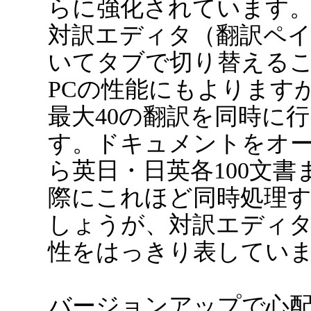
らに強化されています
対訳エディタ（翻訳ペ
いてタブで切り替える
PCの性能にもよります
最大40の翻訳を同時に
す。ドキュメントをオ
ら英日・日英各100文
際にこれほど同時処理
しょうが、対訳エディ
性をはっきり表してい
バージョンアップで心